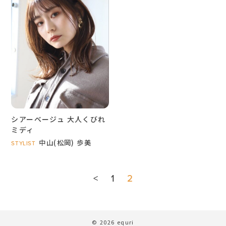
シアーベージュ 大人くびれ
ミディ
中山(松岡) 歩美
STYLIST
<
1
2
© 2026 equri