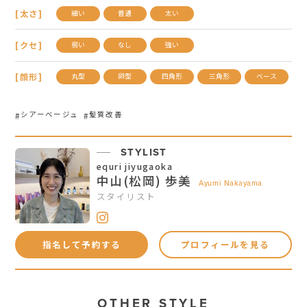
[太さ]
細い
普通
太い
[クセ]
弱い
なし
強い
[顔形]
丸型
卵型
四角形
三角形
ベース
シアーベージュ
髪質改善
STYLIST
equri jiyugaoka
中山(松岡) 歩美
Ayumi Nakayama
スタイリスト
指名して予約する
プロフィールを見る
OTHER STYLE