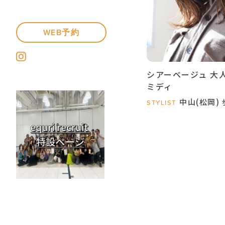
WEB予約
シアーベージュ 大
ミディ
中山(松岡)
STYLIST