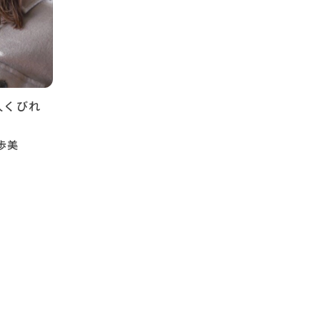
人くびれ
 歩美