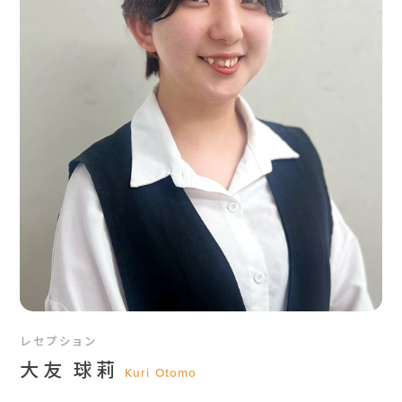
レセプション
大友 球莉
Kuri Otomo